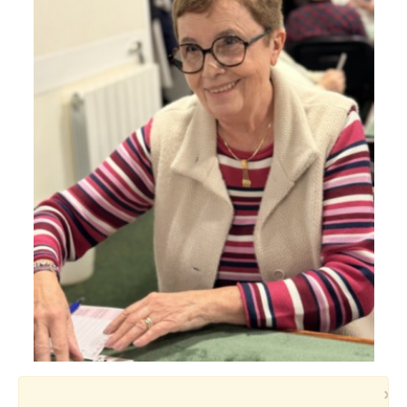
Voyages et festivals
Photos
▼
Liens
×