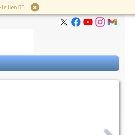
e lien 👇🏻