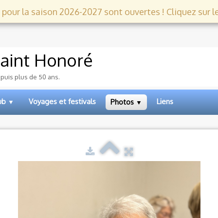
 pour la saison 2026-2027 sont ouvertes ! Cliquez sur le l
aint Honoré
epuis plus de 50 ans.
lub
Voyages et festivals
Liens
Photos
▼
▼