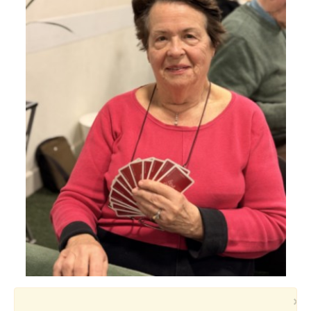
Voyages et festivals
Photos
▼
Liens
×