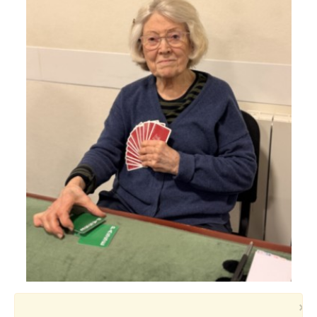
Voyages et festivals
Photos
▼
Liens
×