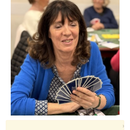
Voyages et festivals
Photos
▼
Liens
×