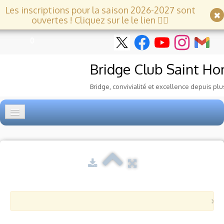
Les inscriptions pour la saison 2026-2027 sont
ouvertes ! Cliquez sur le le lien 👇🏻
0
Bridge Club
Saint Ho
Bridge, convivialité et excellence depuis plu
Accueil
Tournois
▼
Ecole de Bridge
▼
×
Le Club
▼