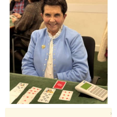
Voyages et festivals
Photos
▼
Liens
×