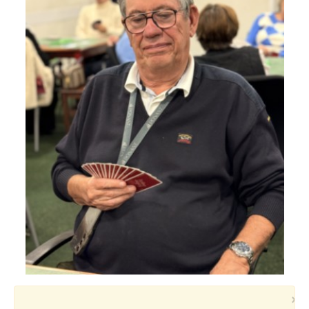
Voyages et festivals
Photos
▼
Liens
×