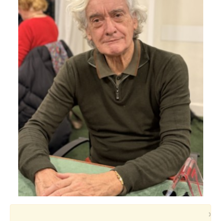
Voyages et festivals
Photos
▼
Liens
×