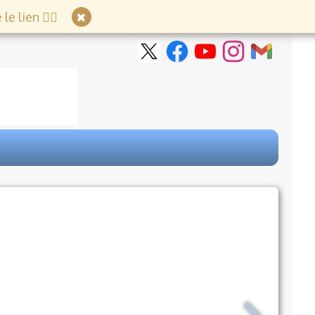
e lien 👇🏻