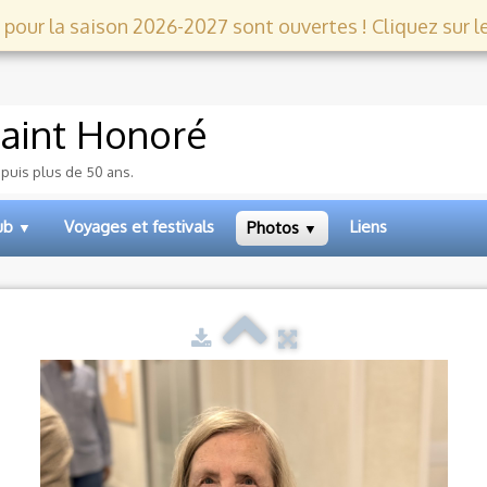
 pour la saison 2026-2027 sont ouvertes ! Cliquez sur le l
aint Honoré
epuis plus de 50 ans.
lub
Voyages et festivals
Liens
Photos
▼
▼