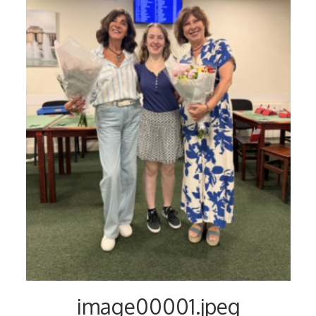
Voyages et festivals
Photos
▼
Liens
image00001.jpeg