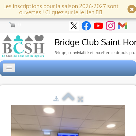
Les inscriptions pour la saison 2026-2027 sont
ouvertes ! Cliquez sur le le lien 👇🏻
0
Bridge Club
Saint Ho
Bridge, convivialité et excellence depuis plu
Accueil
Tournois
▼
Ecole de Bridge
▼
Le Club
▼