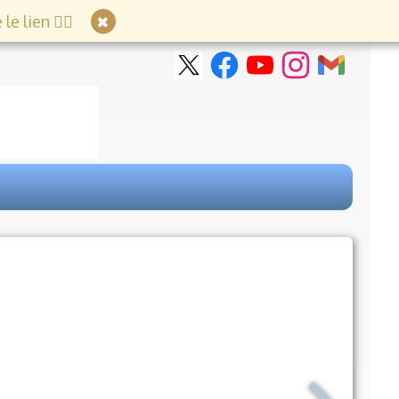
e lien 👇🏻