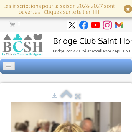
Les inscriptions pour la saison 2026-2027 sont
ouvertes ! Cliquez sur le le lien 👇🏻
0
Bridge Club
Saint Ho
Bridge, convivialité et excellence depuis plu
Accueil
Tournois
▼
Ecole de Bridge
▼
Le Club
▼