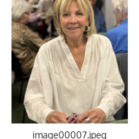
Voyages et festivals
Photos
▼
Liens
image00007.jpeg