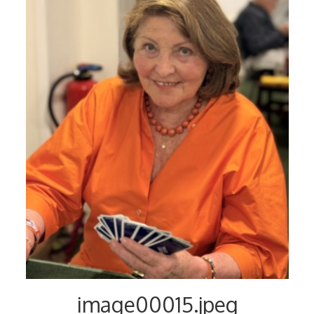
Voyages et festivals
Photos
▼
Liens
image00015.jpeg