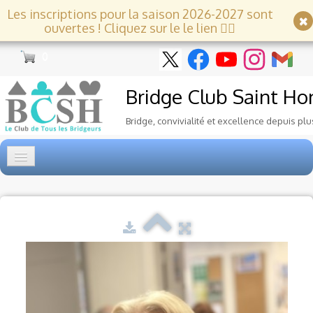
Les inscriptions pour la saison 2026-2027 sont
ouvertes ! Cliquez sur le le lien 👇🏻
0
Bridge Club
Saint Ho
Bridge, convivialité et excellence depuis plu
Accueil
Tournois
▼
Ecole de Bridge
▼
Le Club
▼