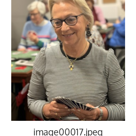
Voyages et festivals
Photos
▼
Liens
image00017.jpeg