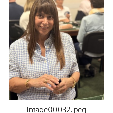
Voyages et festivals
Photos
▼
Liens
image00032.jpeg