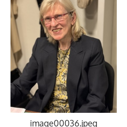
Voyages et festivals
Photos
▼
Liens
image00036.jpeg