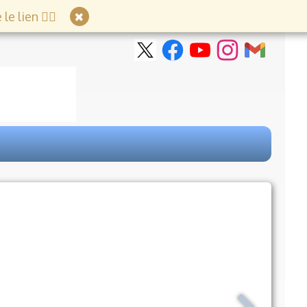
e lien 👇🏻