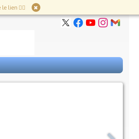
e lien 👇🏻