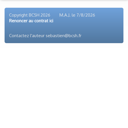
Liens
Copyright BCSH 2026 M.A.J. le
7/8/2026
Renoncer au contrat ici
Contactez l'auteur sebastien@bcsh.fr