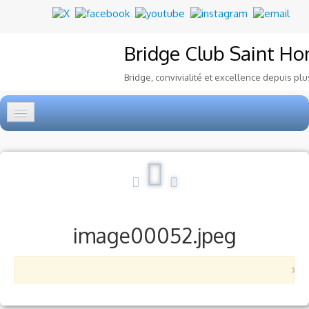
Bridge Club
Saint Ho
Bridge, convivialité et excellence depuis plu
Accueil
Tournois
▼
Ecole de Bridge
▼
image00052.jpeg
Le Club
▼
×
Voyages et festivals
Photos
▼