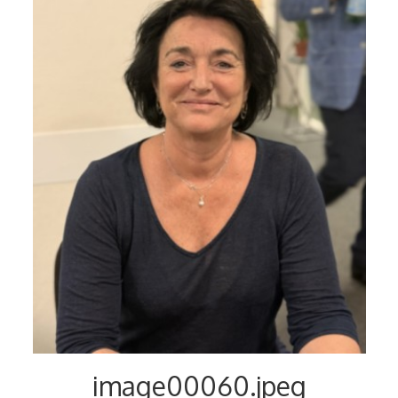
Voyages et festivals
Photos
▼
Liens
image00060.jpeg