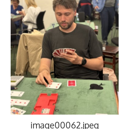
Voyages et festivals
Photos
▼
Liens
image00062.jpeg