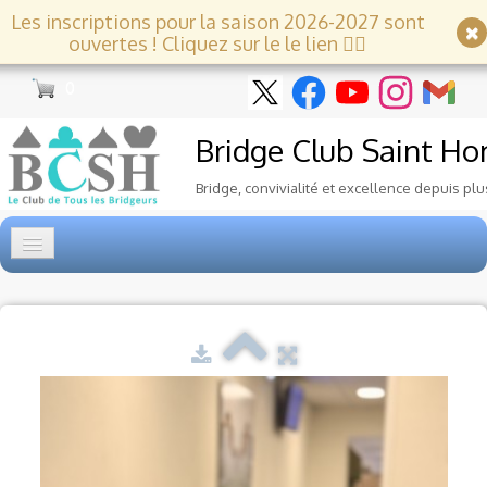
Les inscriptions pour la saison 2026-2027 sont
ouvertes ! Cliquez sur le le lien 👇🏻
0
Bridge Club
Saint Ho
Bridge, convivialité et excellence depuis plu
Accueil
Tournois
▼
Ecole de Bridge
▼
Le Club
▼