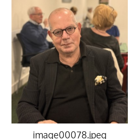
Voyages et festivals
Photos
▼
Liens
image00078.jpeg