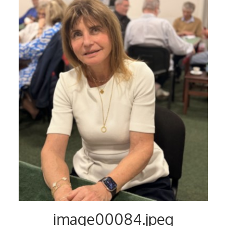
Voyages et festivals
Photos
▼
Liens
image00084.jpeg