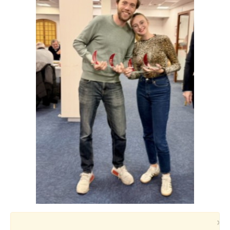
Voyages et festivals
Photos
▼
Liens
×