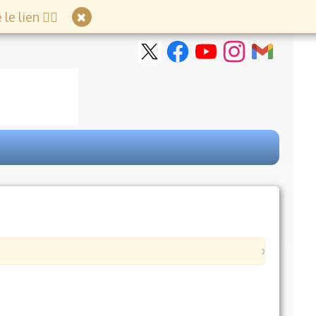
e lien 👇🏻
×