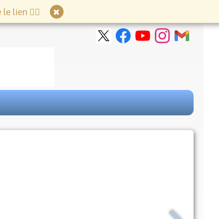
e lien 👇🏻