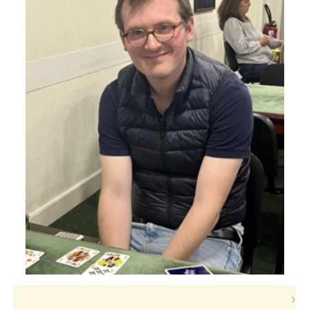
Voyages et festivals
Photos
▼
Liens
×