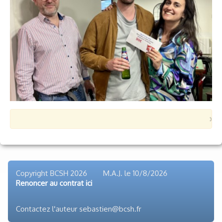
Voyages et festivals
Photos
▼
Liens
×
Copyright BCSH 2026 M.A.J. le
10/8/2026
Renoncer au contrat ici
Contactez l'auteur sebastien@bcsh.fr