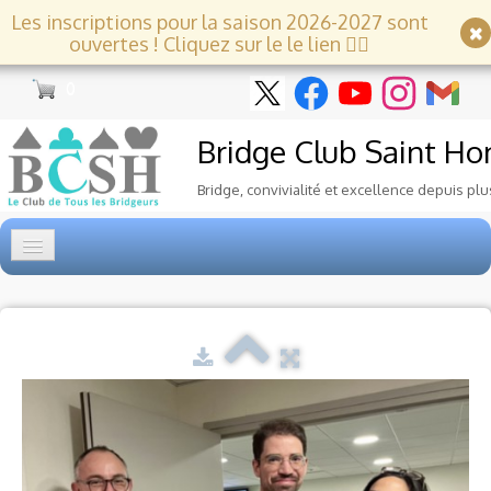
Les inscriptions pour la saison 2026-2027 sont
ouvertes ! Cliquez sur le le lien 👇🏻
0
Bridge Club
Saint Ho
Bridge, convivialité et excellence depuis plu
Accueil
Tournois
▼
Ecole de Bridge
▼
Le Club
▼