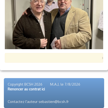
Voyages et festivals
Photos
▼
Liens
×
Copyright BCSH 2026 M.A.J. le
7/8/2026
Renoncer au contrat ici
Contactez l'auteur sebastien@bcsh.fr