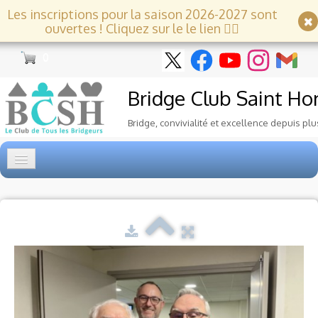
Les inscriptions pour la saison 2026-2027 sont
ouvertes ! Cliquez sur le le lien 👇🏻
0
Bridge Club
Saint Ho
Bridge, convivialité et excellence depuis plu
Accueil
Tournois
▼
Ecole de Bridge
▼
Le Club
▼