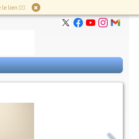
e lien 👇🏻