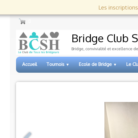
Les inscriptions
0
Bridge Club
S
Bridge, convivialité et excellence d
Accueil
Tournois
Ecole de Bridge
Le C
▼
▼