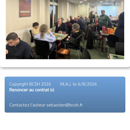
Voyages et festivals
Photos
▼
Liens
Copyright BCSH 2026 M.A.J. le
6/8/2026
Renoncer au contrat ici
Contactez l'auteur sebastien@bcsh.fr