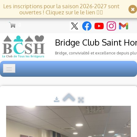
Les inscriptions pour la saison 2026-2027 sont
ouvertes ! Cliquez sur le le lien 👇🏻
0
Bridge Club
Saint Ho
Bridge, convivialité et excellence depuis plu
Accueil
Tournois
▼
Ecole de Bridge
▼
Le Club
▼