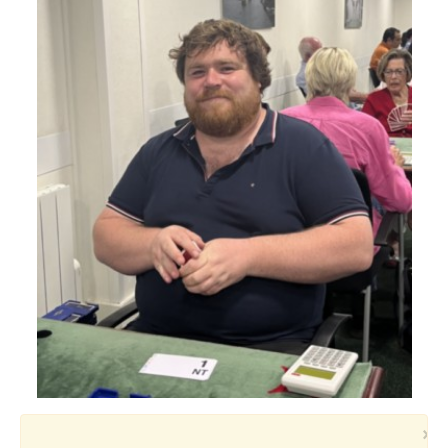
Voyages et festivals
Photos
▼
Liens
×