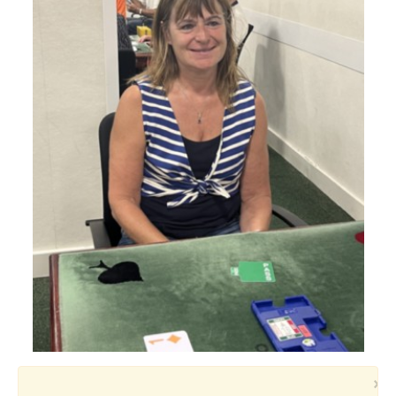
Voyages et festivals
Photos
▼
Liens
×