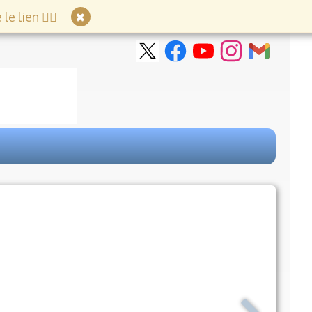
e lien 👇🏻