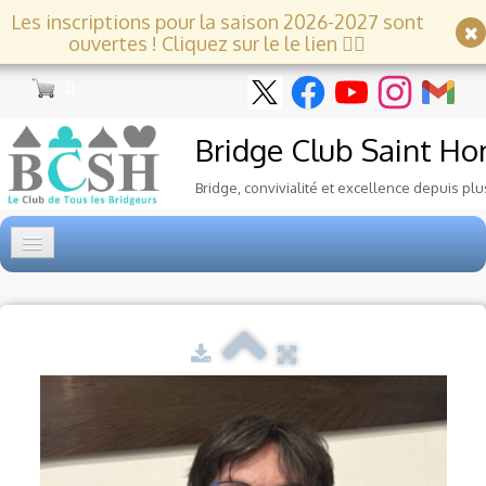
Les inscriptions pour la saison 2026-2027 sont
ouvertes ! Cliquez sur le le lien 👇🏻
0
Bridge Club
Saint Ho
Bridge, convivialité et excellence depuis plu
Accueil
Tournois
▼
Ecole de Bridge
▼
Le Club
▼