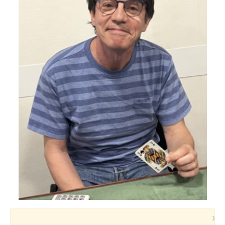
Voyages et festivals
Photos
▼
Liens
×