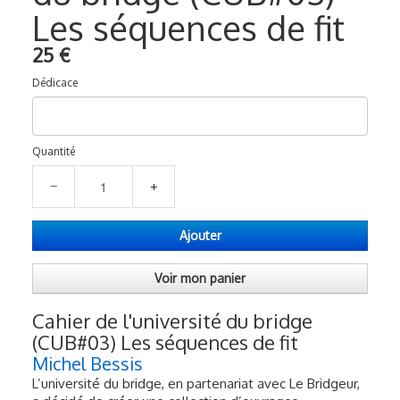
Les séquences de fit
Voyages et festivals
25 €
Photos
▼
Dédicace
Liens
Quantité
−
+
Ajouter
Voir mon panier
Cahier de l'université du bridge
(CUB#03) Les séquences de fit
Michel Bessis
L’université du bridge, en partenariat avec Le Bridgeur,