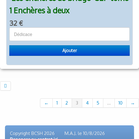
1 Enchères à deux
32 €
Ajouter
←
1
2
3
4
5
...
10
→
Copyright BCSH 2026 M.A.J. le
10/8/2026