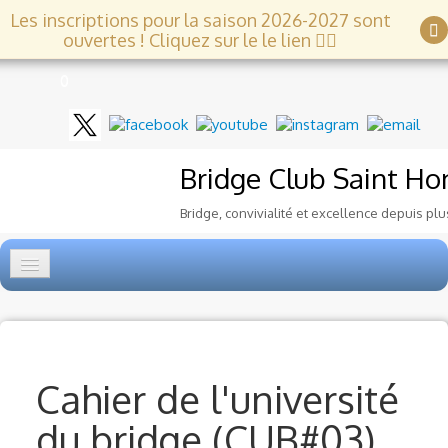
Les inscriptions pour la saison 2026-2027 sont
ouvertes ! Cliquez sur le le lien 👇🏻
0
Bridge Club
Saint Ho
Bridge, convivialité et excellence depuis plu
Accueil
Tournois
▼
Cahier de l'université
Ecole de Bridge
▼
du bridge (CUB#03)
Le Club
▼