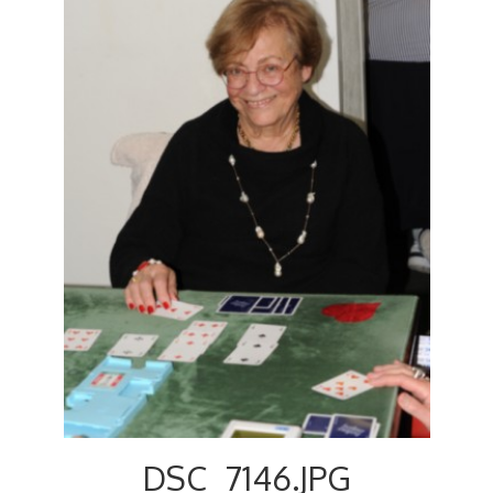
Voyages et festivals
Photos
▼
Liens
DSC_7146.JPG