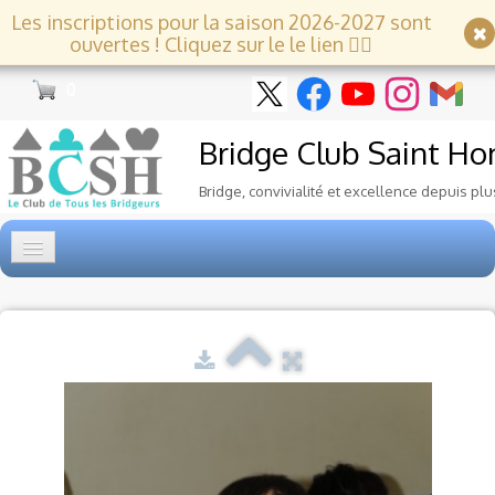
Les inscriptions pour la saison 2026-2027 sont
ouvertes ! Cliquez sur le le lien 👇🏻
0
Bridge Club
Saint Ho
Bridge, convivialité et excellence depuis plu
Accueil
Tournois
▼
Ecole de Bridge
▼
Le Club
▼