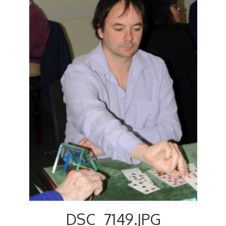
Voyages et festivals
Photos
▼
Liens
DSC_7149.JPG