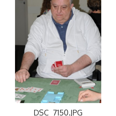
Voyages et festivals
Photos
▼
Liens
DSC_7150.JPG