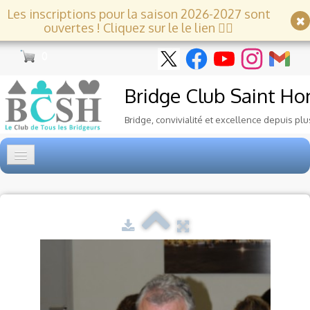
Les inscriptions pour la saison 2026-2027 sont
ouvertes ! Cliquez sur le le lien 👇🏻
0
Bridge Club
Saint Ho
Bridge, convivialité et excellence depuis plu
Accueil
Tournois
▼
Ecole de Bridge
▼
Le Club
▼