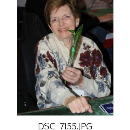
Voyages et festivals
Photos
▼
Liens
DSC_7155.JPG