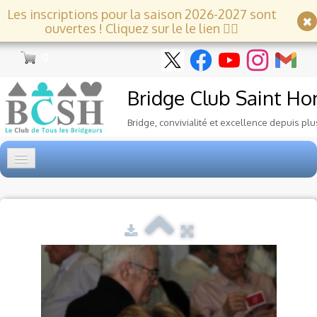
Les inscriptions pour la saison 2026-2027 sont
ouvertes ! Cliquez sur le le lien 👇🏻
0
Bridge Club
Saint Ho
Bridge, convivialité et excellence depuis plu
Accueil
Tournois
▼
Ecole de Bridge
▼
Le Club
▼