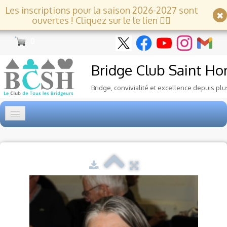
Les inscriptions pour la saison 2026-2027 sont
ouvertes ! Cliquez sur le le lien 👇🏻
0
Bridge Club
Saint Ho
Bridge, convivialité et excellence depuis plu
Accueil
Tournois
▼
Ecole de Bridge
▼
Le Club
▼