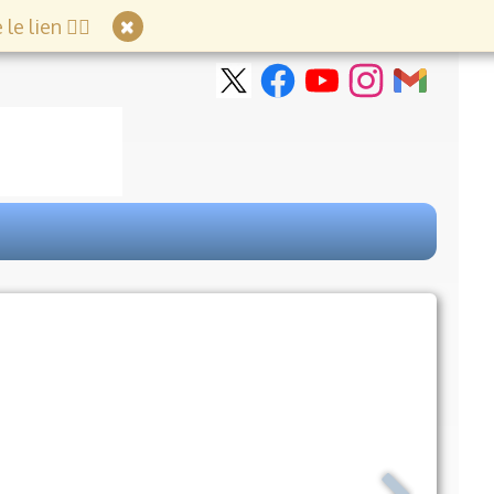
e lien 👇🏻