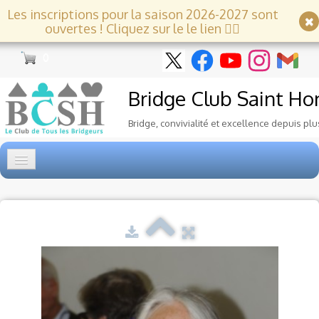
Les inscriptions pour la saison 2026-2027 sont
ouvertes ! Cliquez sur le le lien 👇🏻
0
Bridge Club
Saint Ho
Bridge, convivialité et excellence depuis plu
Accueil
Tournois
▼
Ecole de Bridge
▼
Le Club
▼