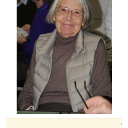
Voyages et festivals
Photos
▼
Liens
×