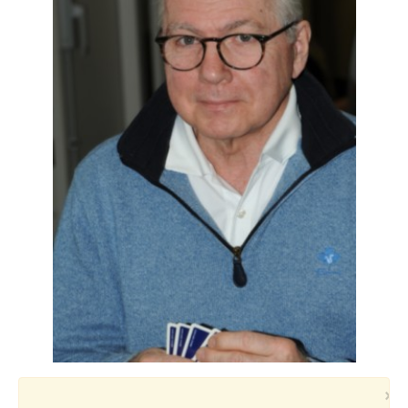
Voyages et festivals
Photos
▼
Liens
×