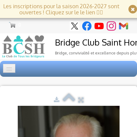
Les inscriptions pour la saison 2026-2027 sont
ouvertes ! Cliquez sur le le lien 👇🏻
0
Bridge Club
Saint Ho
Bridge, convivialité et excellence depuis plu
Accueil
Tournois
▼
Ecole de Bridge
▼
Le Club
▼