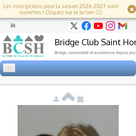
Les inscriptions pour la saison 2026-2027 sont
ouvertes ! Cliquez sur le le lien 👇🏻
0
Bridge Club
Saint Ho
Bridge, convivialité et excellence depuis plu
Accueil
Tournois
▼
Ecole de Bridge
▼
Le Club
▼