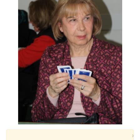
Voyages et festivals
Photos
▼
Liens
×