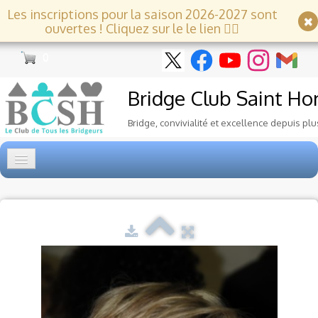
Les inscriptions pour la saison 2026-2027 sont
ouvertes ! Cliquez sur le le lien 👇🏻
0
Bridge Club
Saint Ho
Bridge, convivialité et excellence depuis plu
Accueil
Tournois
▼
Ecole de Bridge
▼
Le Club
▼