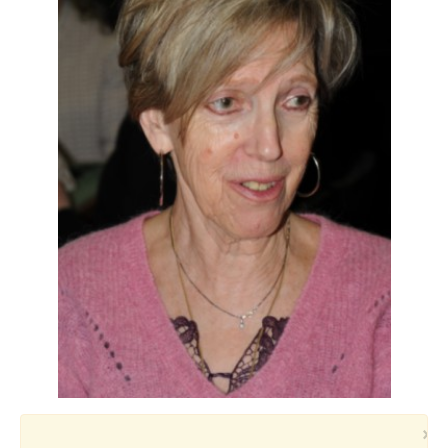
Voyages et festivals
Photos
▼
Liens
×