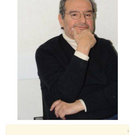
Voyages et festivals
Photos
▼
Liens
×