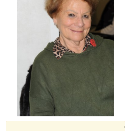
Voyages et festivals
Photos
▼
Liens
×