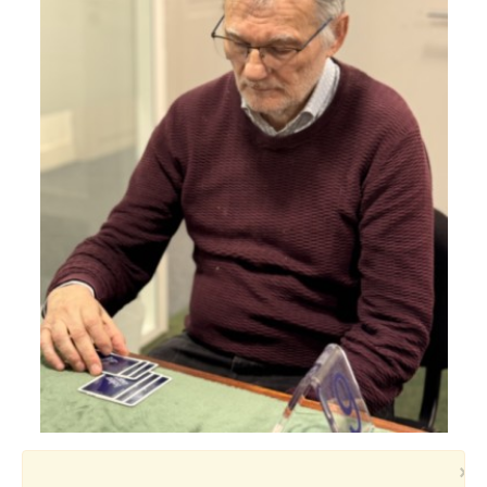
Voyages et festivals
Photos
▼
Liens
×